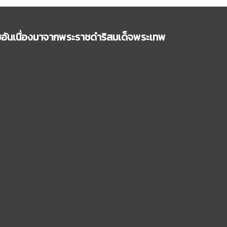
พืชอันเนื่องมาจากพระราชดำริสมเด็จพระเทพ