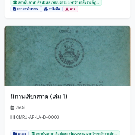
สถาบันภาษา ศิลปะและวัฒนธรรม มหาวิทยาลัยราชภัฏ...
เอกสารโบราณ
หนังสือ
ลาว
กระบี่
กรุงเทพมหานคร
กาญจนบุรี
กาฬสินธุ์
กำแพงเพชร
ขอนแก่น
จันทบุรี
ฉะเชิงเทรา
ชลบุรี
นิทานเสียวสวาด (เล่ม 1)
ชัยนาท
ชัยภูมิ
2506
ชุมพร
CMRU-AP-LA-D-0003
ตรัง
ชาดก
สถาบันภาษา ศิลปะและวัฒนธรรม มหาวิทยาลัยราชภัฏ...