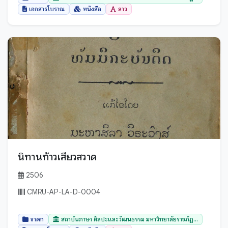
ตราด
เอกสารโบราณ
หนังสือ
ลาว
ตาก
นครนายก
นครปฐม
นครพนม
นครราชสีมา
นครศรีธรรมราช
นครสวรรค์
นนทบุรี
นราธิวาส
นิทานท้าวเสียวสวาด
น่าน
2506
บึงกาฬ
CMRU-AP-LA-D-0004
บุรีรัมย์
ปทุมธานี
ชาดก
สถาบันภาษา ศิลปะและวัฒนธรรม มหาวิทยาลัยราชภัฏ...