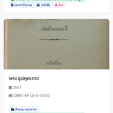
อรรภกถา ฎีกา และปกรณ์วิเสสต่างๆ
ไทย
เอกสารโบราณ
หนังสือ
ลาว
อานิสงส์
ไทลื้อ
เวชศาสตร์
ไทเขิน
ขอม
เอกสารโบราณ
ธรรมลาว
โหราศาสตร์
พม่า
ไสยศาสตร์
มอญ
ล้านนา
ลาว
ไทขึน
จีน
พระอุปคุตเถระ
ไทย
ลาว
ไทลื้อ
2507
เมียนมาร์
ไทลื้อ (ใหม่)
CMRU-AP-LA-D-0002
ไทย
ไทเหนือ
ตำนาน-พระสาวก
ไทใหญ่