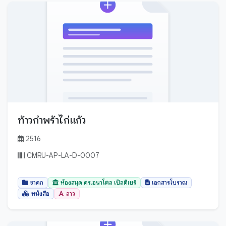
สมุทรสาคร
สระบุรี
สระแก้ว
สิงห์บุรี
สุพรรณบุรี
สุราษฎร์ธานี
สุรินทร์
สุโขทัย
ท้าวกำพร้าไก่แก้ว
หนองคาย
2516
หนองบัวลำภู
CMRU-AP-LA-D-0007
อ่างทอง
อำนาจเจริญ
ชาดก
ห้องสมุด ดร.อนาโตล เป็ลติเยร์
เอกสารโบราณ
อุดรธานี
หนังสือ
ลาว
อุตรดิตถ์