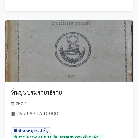
ตำนาน-พุทธตำนาน
เสียง
ตำนานปูชนียสถาน - ปูชนียวัตถุ
เอกสารโบราณ
ธรรมทั่วไป
นิทานพื้นบ้าน
บทสวด, คำไหวต่างๆ
พับสา
ปกิณกะ
สมุดฝรั่ง
ประวัติศาสตร์
สำเนาเอกสาร
พระไตรปิฎก - พระวินัยปิฎก
หนังสือ
พระไตรปิฎก - พระสุดตันตปีฎก
ใบลาน
พระไตรปิฎก - พระอภิธรรมปีฎก
พื้นขุนบรมราชาธิราช
พระไตรปิฎกแบบย่อ
2507
บาลี
พิธีกรรมท้องถิ่น
มอญ
CMRU-AP-LA-D-0001
พิธีกรรมสงฆ์
ล้านนา
ภาษาศาสตร์
ตำนาน-บุคคลสำคัญ
สันสกฤต
สถาบันภาษา ศิลปะและวัฒนธรรม มหาวิทยาลัยราชภัฏ...