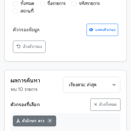
ทั้งหมด
ชื่อรายการ
รหัสรายการ
สถานที่
ตัวกรองข้อมูล
แสดงตัวกรอง
ล้างตัวกรอง
กฎหมาย
กวีนิพนธ์
การพยากรณ์เหตุการณ์อนาคต
ผลการค้นหา
จริยศาสตร์
พบ 10 รายการ
จักรวาลวิทยา
ชาดก
ตัวกรองที่เลือก
ล้างทั้งหมด
ตำนาน-บุคคลสำคัญ
วิดีโอ
ตัวอักษร:
ลาว
ตำนาน-พระสาวก
หนังสือหายาก