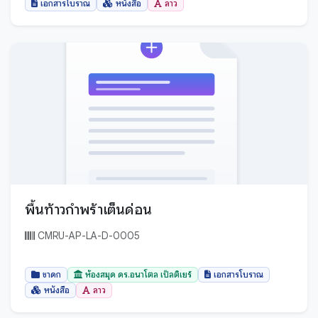
ประจวบคีรีขันธ์
เอกสารโบราณ
หนังสือ
ลาว
ประเทศเมียนมาร์
ปราจีนบุรี
ปัตตานี
พระนครศรีอยุธยา
พะเยา
พังงา
พัทลุง
พิจิตร
พิษณุโลก
พื้นท้าวกำพร้าเต็นด่อน
ภูเก็ต
CMRU-AP-LA-D-0005
มหาสารคาม
มุกดาหาร
ชาดก
ห้องสมุด ดร.อนาโตล เป็ลติเยร์
เอกสารโบราณ
หนังสือ
ลาว
ยะลา