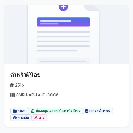
ยโสธร
ร้อยเอ็ด
ระนอง
ระยอง
ราชบุรี
ลพบุรี
ลำปาง
ลำพูน
กำพร้าผีน้อย
ศรีสะเกษ
สกลนคร
2516
สงขลา
CMRU-AP-LA-D-0006
สตูล
ชาดก
ห้องสมุด ดร.อนาโตล เป็ลติเยร์
เอกสารโบราณ
สมุทรปราการ
หนังสือ
ลาว
สมุทรสงคราม