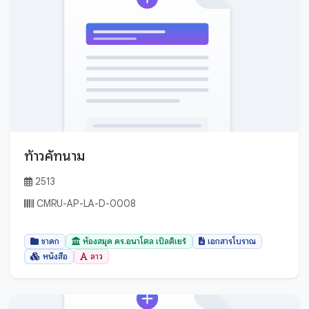
อุทัยธานี
อุบลราชธานี
เชียงราย
เชียงใหม่
เพชรบุรี
เพชรบูรณ์
เลย
แพร่
ท้าวคัทนาม
แม่ฮ่องสอน
2513
CMRU-AP-LA-D-0008
ชาดก
ห้องสมุด ดร.อนาโตล เป็ลติเยร์
เอกสารโบราณ
หนังสือ
ลาว