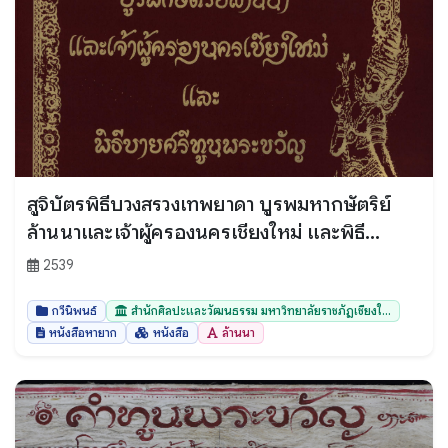
สูจิบัตรพิธีบวงสรวงเทพยาดา บูรพมหากษัตริย์
ล้านนาและเจ้าผู้ครองนครเชียงใหม่ และพิธี
บายศรีทูลพระขวัญ
2539
กวีนิพนธ์
สำนักศิลปะและวัฒนธรรม มหาวิทยาลัยราชภัฏเชียงใ...
หนังสือหายาก
หนังสือ
ล้านนา